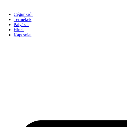
Ugrás
a
Cégünkről
tartalomhoz
Termékek
Pályázat
Hírek
Kapcsolat