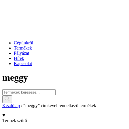
Cégünkről
Termékek
Pályázat
Hírek
Kapcsolat
meggy
Products
search
Kezdőlap
/ “meggy” címkével rendelkező termékek
Termék szűrő