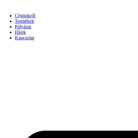
Ugrás
a
Cégünkről
tartalomhoz
Termékek
Pályázat
Hírek
Kapcsolat