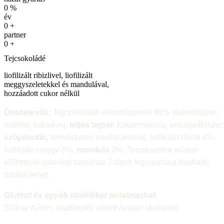
0
%
év
0
+
partner
0
+
Tejcsokoládé
liofilizált ribizlivel, liofilizált
meggyszeletekkel és mandulával,
hozzáadott cukor nélkül
Összetevők:
Tejcsokoládé édesítőszerrel 90% (édesítőszer:
maltitol, kakaóvaj,
teljes tejpor,
kakaómassza, emulgeálószer
szójalecitin,
természetes vanília aroma), liofilizált ribizli 4%,
liofilizált meggy 3%
, mandula
3%. Természetes módon
előforduló cukrokat tartalmaz.Túlzott fogyasztása hashajtó
hatású lehet.
Glutént és egyéb dióféléket tartalmazhat.
Száraz hűvös, napfénytől védett helyen tárolandó