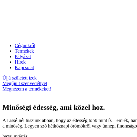
Cégünkről
Termékek
Pályázat
Hírek
Kapcsolat
Újjá született ízek
Megújult szenvedéllyel
Megnézem a termékeket!
Minőségi édesség,
ami közel hoz.
A Lissé-nél hiszünk abban, hogy az édesség több mint íz – emlék, hang
a minőség. Legyen szó hétköznapi örömökről vagy ünnepi finomságok
hazai gyártás