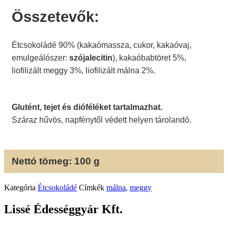
Összetevők:
Étcsokoládé 90% (kakaómassza, cukor, kakaóvaj,
emulgeálószer:
szójalecitin
), kakaóbabtöret 5%,
liofilizált meggy 3%, liofilizált málna 2%.
Glutént, tejet és dióféléket tartalmazhat.
Száraz hűvös, napfénytől védett helyen tárolandó.
Nettó tömeg: 100 g
Kategória
Étcsokoládé
Címkék
málna
,
meggy
Lissé Édességgyár Kft.