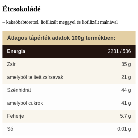
Étcsokoládé
– kakaóbabtörettel, liofilizált meggyel és liofilizált málnával
Átlagos tápérték adatok 100g termékben:
Energia
2231 / 536
Zsír
35 g
amelyből telített zsírsavak
21 g
Szénhidrát
44 g
amelyből cukrok
41 g
Fehérje
5,7 g
Só
0,01 g