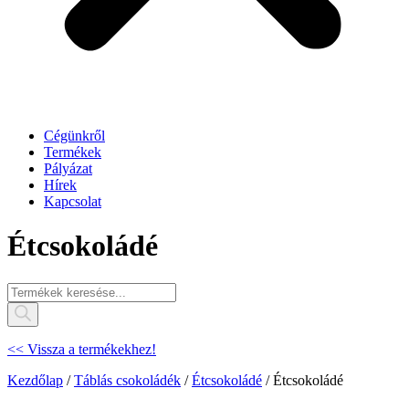
Cégünkről
Termékek
Pályázat
Hírek
Kapcsolat
Étcsokoládé
Products
search
<< Vissza a termékekhez!
Kezdőlap
/
Táblás csokoládék
/
Étcsokoládé
/ Étcsokoládé